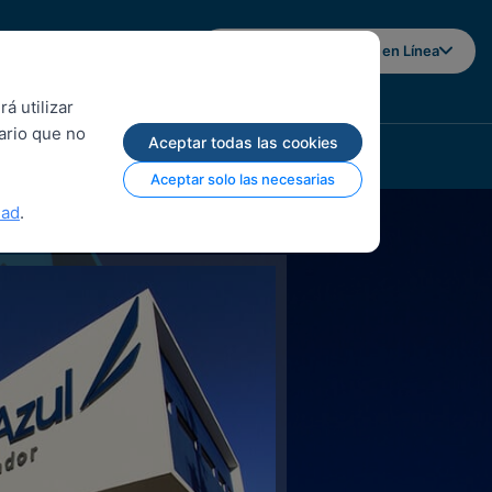
Iniciar sesión en Banca en Línea
á utilizar
uario que no
Aceptar todas las cookies
Aceptar solo las necesarias
dad
.