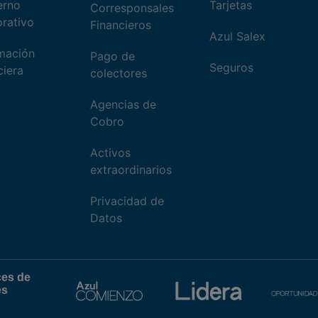
erno
Tarjetas
Corresponsales
rativo
Financieros
Azul Salex
mación
Pago de
Seguros
ciera
colectores
Agencias de
Cobro
Activos
extraordinarios
Privacidad de
Datos
ces de
és