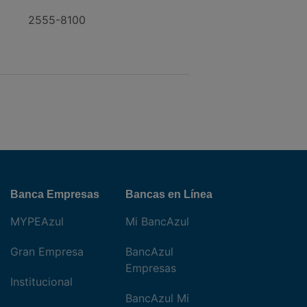
2555-8100
Banca Empresas
Bancas en Línea
MYPEAzul
Mi BancAzul
Gran Empresa
BancAzul
Empresas
Institucional
BancAzul Mi