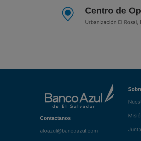
Centro de Op
Urbanización El Rosal, F
Sobr
Nuest
Misió
Contactanos
Junta
aloazul@bancoazul.com