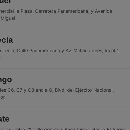
uel
ercial la Plaza, Carretera Panamericana, y Avenida
 Miguel
ecla
Tecla, Calle Panamericana y Av. Melvin Jones, local 1,
d
ngo
s C6, C7 y C8 ancla G, Blvd. del Ejército Nacional,
dor
ate
eras, entre 7º calle oriente y línea férrea, Barrio El Ángel,