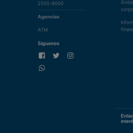
Gobi
2555-8000
corpo
Agencias
Infor
finan
ATM
Siguenos
Enla
inter