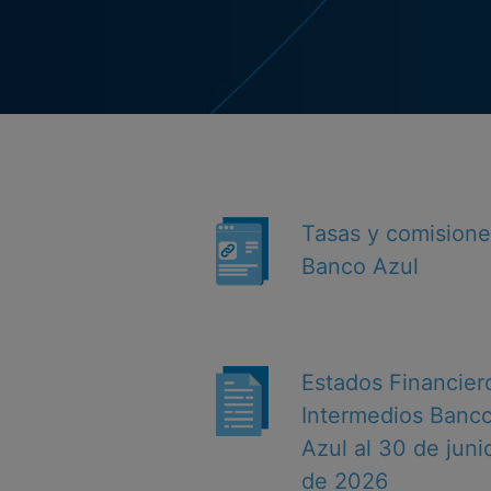
Tasas y comision
Banco Azul
Estados Financier
Intermedios Banc
Azul al 30 de juni
de 2026