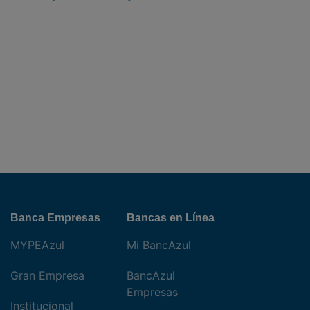
Banca Empresas
Bancas en Línea
MYPEAzul
Mi BancAzul
Gran Empresa
BancAzul
Empresas
Institucional