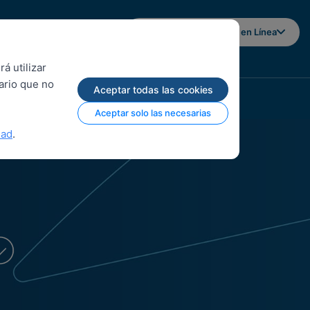
Iniciar sesión en Banca en Línea
á utilizar
uario que no
Aceptar todas las cookies
Aceptar solo las necesarias
dad
.