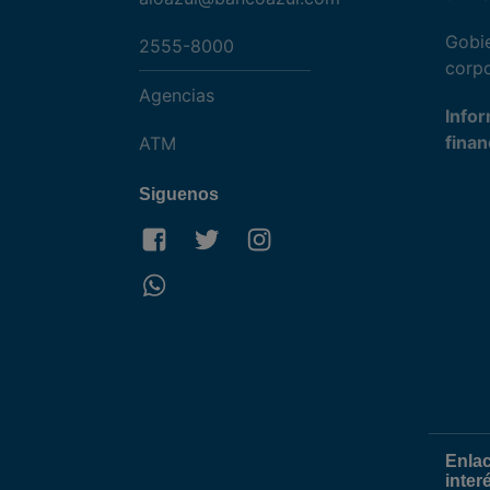
Gobi
2555-8000
corpo
Agencias
Info
finan
ATM
Siguenos
Enla
inter