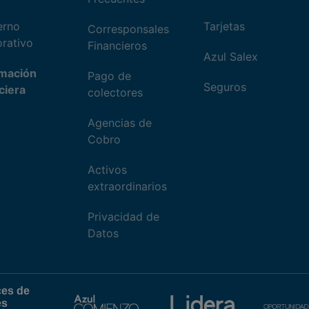
erno
Tarjetas
Corresponsales
rativo
Financieros
Azul Salex
rmación
Pago de
Seguros
ciera
colectores
Agencias de
Cobro
Activos
extraordinarios
Privacidad de
Datos
ces de
és