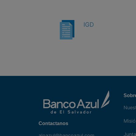
IGD
Sobr
Nuest
Misió
Contactanos
Junta
aloazul@bancoazul.com