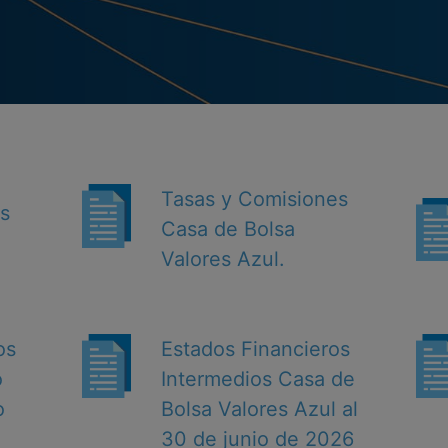
Tasas y Comisiones
es
Casa de Bolsa
Valores Azul.
os
Estados Financieros
o
Intermedios Casa de
o
Bolsa Valores Azul al
30 de junio de 2026