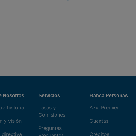
e Nosotros
Servicios
Banca Personas
ra historia
Tasas y
Azul Premier
Comisiones
n y visión
Cuentas
Preguntas
 directiva
Créditos
Frecuentes