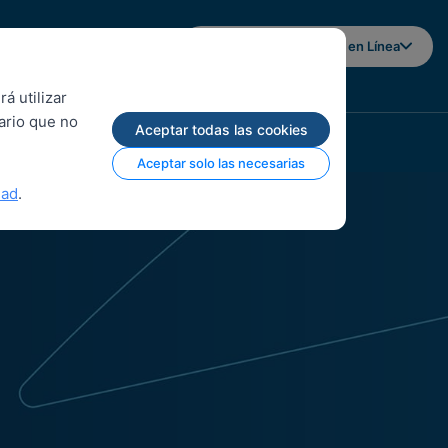
Iniciar sesión en Banca en Línea
á utilizar
uario que no
Aceptar todas las cookies
Aceptar solo las necesarias
dad
.