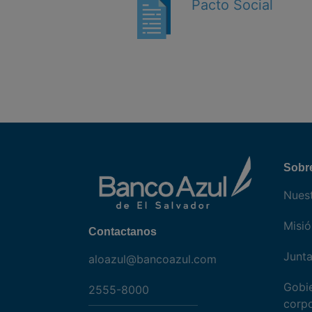
Pacto Social
Sobr
Nuest
Misió
Contactanos
Junta
aloazul@bancoazul.com
Gobi
2555-8000
corpo