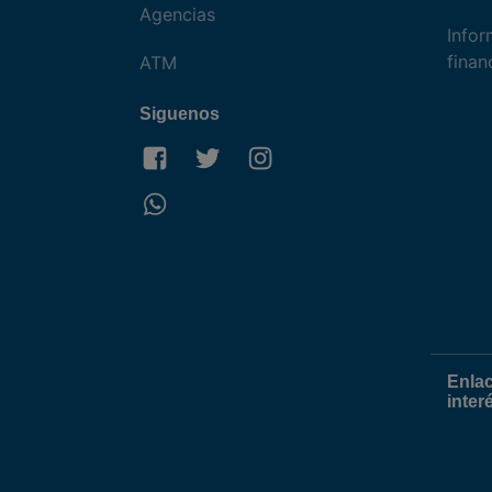
Agencias
Infor
finan
ATM
Siguenos
Enla
inter